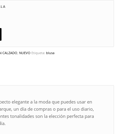
LLA
N CALZADO
,
NUEVO
Etiqueta:
blusa
pecto elegante a la moda que puedes usar en
arque, un día de compras o para el uso diario,
ntes tonalidades son la elección perfecta para
ía.